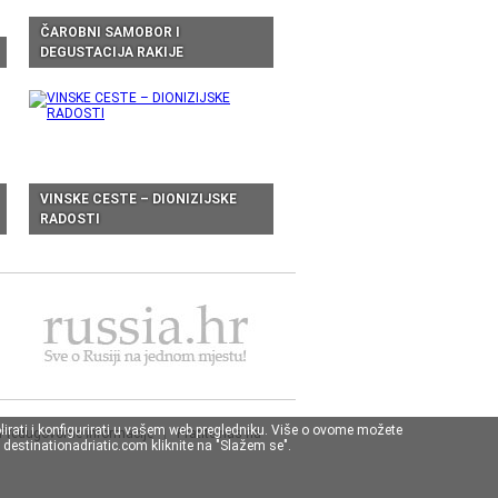
ČAROBNI SAMOBOR I
DEGUSTACIJA RAKIJE
VINSKE CESTE – DIONIZIJSKE
RADOSTI
lirati i konfigurirati u vašem web pregledniku. Više o ovome možete
Predugovorne informacije
|
Pratite nas na
destinationadriatic.com kliknite na "Slažem se".