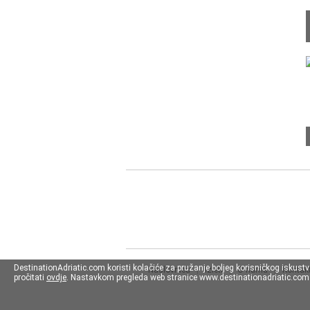
DestinationAdriatic.com koristi kolačiće za pružanje boljeg korisničkog iskust
Naslovnica
|
Izleti
|
O nama
|
Kontakt
pročitati
ovdje
. Nastavkom pregleda web stranice www.destinationadriatic.com s