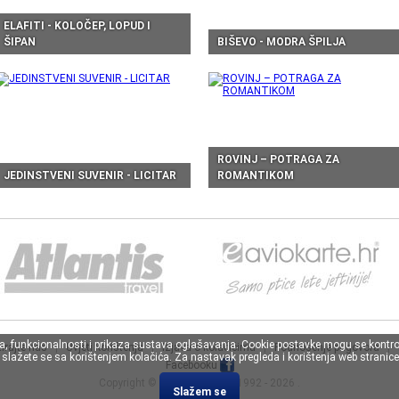
ELAFITI - KOLOČEP, LOPUD I
ŠIPAN
BIŠEVO - MODRA ŠPILJA
ROVINJ – POTRAGA ZA
JEDINSTVENI SUVENIR - LICITAR
ROMANTIKOM
va, funkcionalnosti i prikaza sustava oglašavanja. Cookie postavke mogu se kontro
irajte nas
|
Uvjeti korištenja
|
Izjava o kolačićima
|
Podnošenje prigovora
|
lažete se sa korištenjem kolačića. Za nastavak pregleda i korištenja web stranice 
Facebooku
Copyright ©
Atlantis Travel
, 1992 - 2026 .
Slažem se