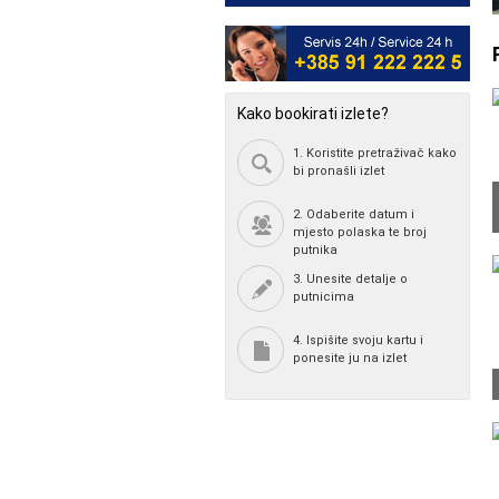
Kako bookirati izlete?
1. Koristite pretraživač kako
bi pronašli izlet
2. Odaberite datum i
mjesto polaska te broj
putnika
3. Unesite detalje o
putnicima
4. Ispišite svoju kartu i
ponesite ju na izlet