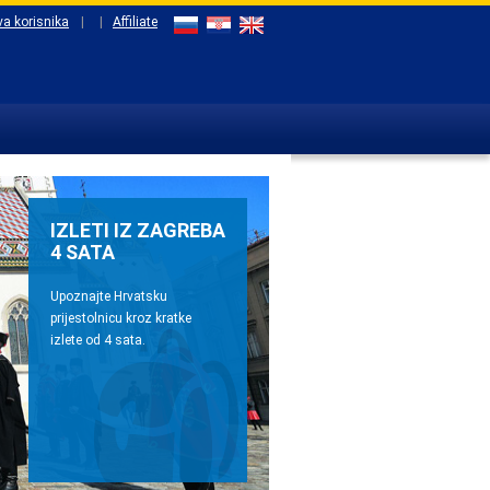
va korisnika
|
|
Affiliate
IZLETI IZ ZAGREBA
4 SATA
Upoznajte Hrvatsku
prijestolnicu kroz kratke
izlete od 4 sata.