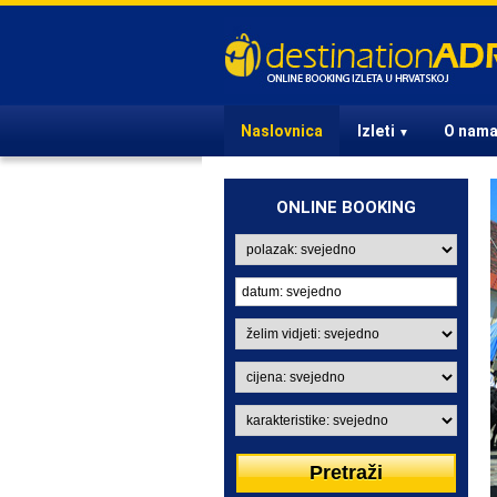
Naslovnica
Izleti
O nam
▼
ONLINE BOOKING
IZLETI IZ ZAGREBA
U Zagrebu ste? Izaberite
jedan od atraktivnih izleta i
oduševite prijatelje i poslovne
partnere.