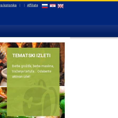
va korisnika
|
|
Affiliate
TEMATSKI IZLETI
Berba grožđa, berba maslina,
traženje tartufa... Odaberite
aktivan izlet!