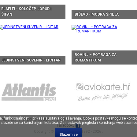
ELAFITI - KOLOČEP, LOPUD I
ŠIPAN
BIŠEVO - MODRA ŠPILJA
ROVINJ – POTRAGA ZA
JEDINSTVENI SUVENIR - LICITAR
ROMANTIKOM
va, funkcionalnosti i prikaza sustava oglašavanja. Cookie postavke mogu se kontro
irajte nas
|
Uvjeti korištenja
|
Izjava o kolačićima
|
Podnošenje prigovora
|
lažete se sa korištenjem kolačića. Za nastavak pregleda i korištenja web stranice 
Facebooku
Copyright ©
Atlantis Travel
, 1992 - 2026 .
Slažem se