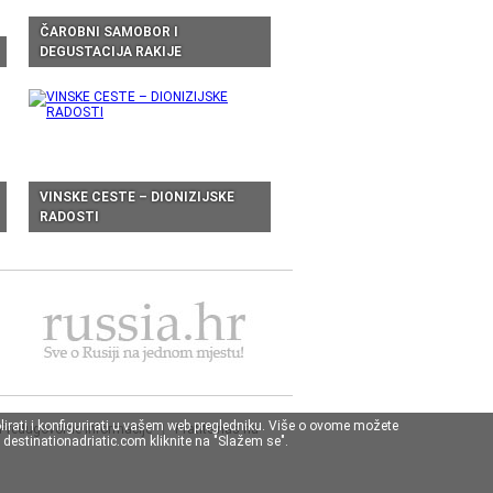
ČAROBNI SAMOBOR I
DEGUSTACIJA RAKIJE
VINSKE CESTE – DIONIZIJSKE
RADOSTI
lirati i konfigurirati u vašem web pregledniku. Više o ovome možete
Predugovorne informacije
|
Pratite nas na
destinationadriatic.com kliknite na "Slažem se".