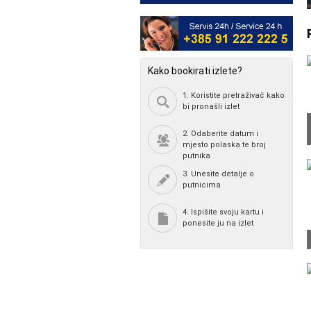
Kako bookirati izlete?
1. Koristite pretraživač kako
bi pronašli izlet
2. Odaberite datum i
mjesto polaska te broj
putnika
3. Unesite detalje o
putnicima
4. Ispišite svoju kartu i
ponesite ju na izlet