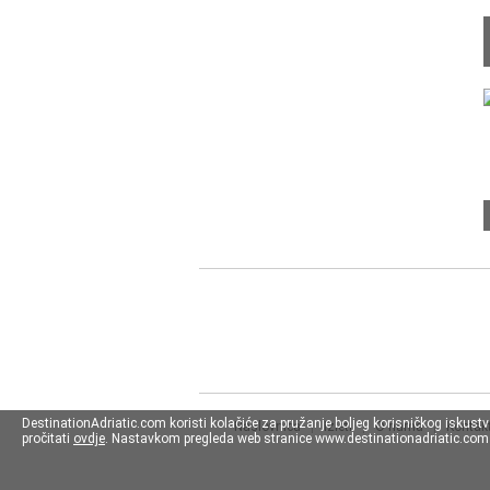
DestinationAdriatic.com koristi kolačiće za pružanje boljeg korisničkog iskust
Naslovnica
|
Izleti
|
O nama
|
Kontakt
pročitati
ovdje
. Nastavkom pregleda web stranice www.destinationadriatic.com s