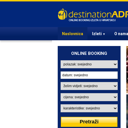
Naslovnica
Izleti
O nam
▼
ONLINE BOOKING
IZLETI 4 SATA
Kratki ali sadržajni izleti iz
Istre koji će zasigurno
svakoga oduševiti.