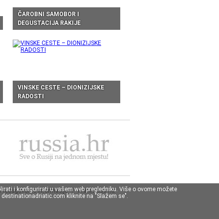
ČAROBNI SAMOBOR I
DEGUSTACIJA RAKIJE
VINSKE CESTE – DIONIZIJSKE
RADOSTI
lirati i konfigurirati u vašem web pregledniku. Više o ovome možete
Predugovorne informacije
|
Pratite nas na
destinationadriatic.com kliknite na "Slažem se".