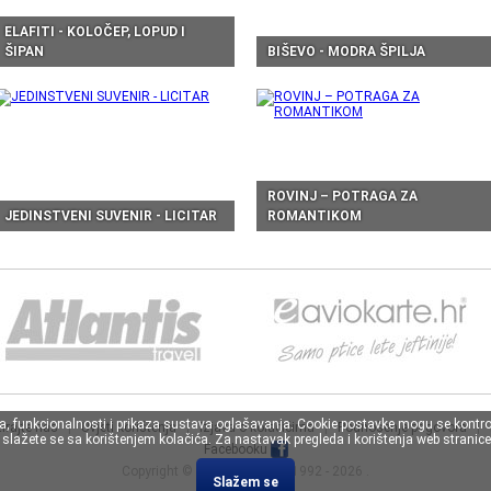
ELAFITI - KOLOČEP, LOPUD I
ŠIPAN
BIŠEVO - MODRA ŠPILJA
ROVINJ – POTRAGA ZA
JEDINSTVENI SUVENIR - LICITAR
ROMANTIKOM
va, funkcionalnosti i prikaza sustava oglašavanja. Cookie postavke mogu se kontro
irajte nas
|
Uvjeti korištenja
|
Izjava o kolačićima
|
Podnošenje prigovora
|
lažete se sa korištenjem kolačića. Za nastavak pregleda i korištenja web stranice 
Facebooku
Copyright ©
Atlantis Travel
, 1992 - 2026 .
Slažem se