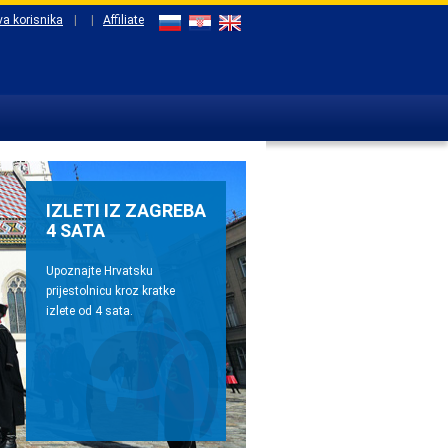
va korisnika
|
|
Affiliate
IZLETI IZ ZAGREBA
4 SATA
Upoznajte Hrvatsku
prijestolnicu kroz kratke
izlete od 4 sata.