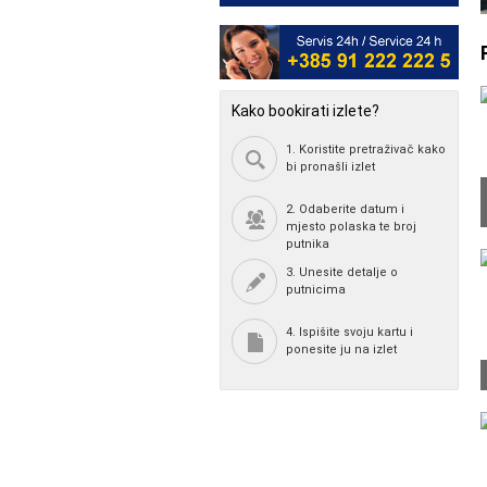
Kako bookirati izlete?
1. Koristite pretraživač kako
bi pronašli izlet
2. Odaberite datum i
mjesto polaska te broj
putnika
3. Unesite detalje o
putnicima
4. Ispišite svoju kartu i
ponesite ju na izlet