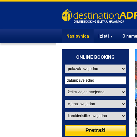
Naslovnica
Izleti
O nam
▼
ONLINE BOOKING
IZLETI IZ ZAGREBA
U Zagrebu ste? Izaberite
jedan od atraktivnih izleta i
oduševite prijatelje i poslovne
partnere.