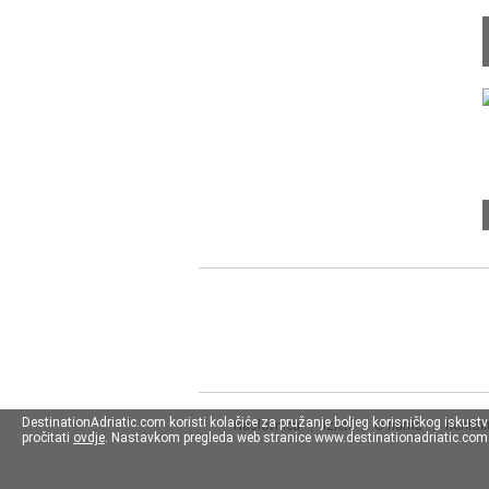
DestinationAdriatic.com koristi kolačiće za pružanje boljeg korisničkog iskust
Naslovnica
|
Izleti
|
O nama
|
Kontakt
pročitati
ovdje
. Nastavkom pregleda web stranice www.destinationadriatic.com s